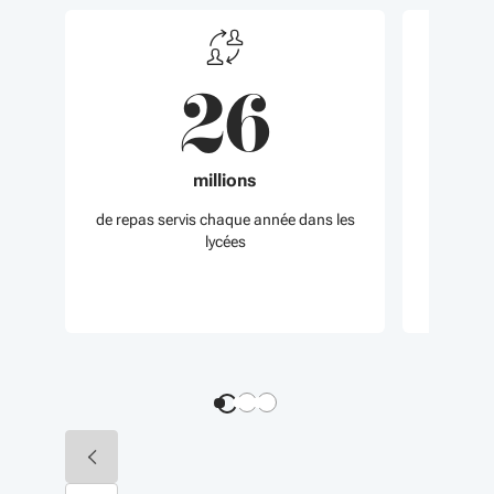
26
4
millions
de repas servis chaque année dans les
lycées
au per
Diapositive précédente