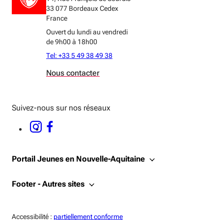
33 077 Bordeaux Cedex
France
Ouvert du lundi au vendredi
de 9h00 à 18h00
Tel: +33 5 49 38 49 38
Nous contacter
Suivez-nous sur nos réseaux
INSTAGRAM - OUVERTURE DANS UNE NOUVELLE FENÊTRE
FACEBOOK - OUVERTURE DANS UNE NOUVELLE FENÊTRE
Portail Jeunes en Nouvelle-Aquitaine
Footer - Autres sites
Accessiblité:
Accessibilité :
partiellement conforme