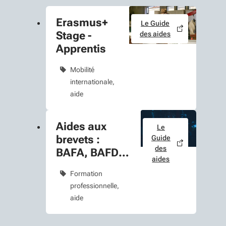
Erasmus+
Le Guide
Stage -
des aides
Apprentis
Mobilité
internationale
aide
Aides aux
Le
brevets :
Guide
des
BAFA, BAFD,
aides
BNSSA
Formation
professionnelle
aide