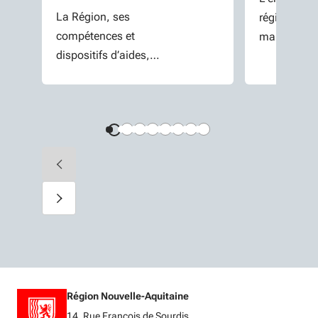
La Région, ses
régionales,
compétences et
manifestati
dispositifs d’aides,
d'intérêts e
ses actualités et
projets.
événements.
Région Nouvelle-Aquitaine
14, Rue François de Sourdis