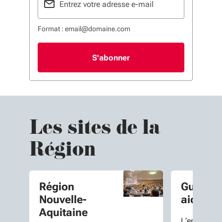
Format : email@domaine.com
Les sites de la
Région
Région
Guide d
Nouvelle-
aides
Aquitaine
L’ensemble