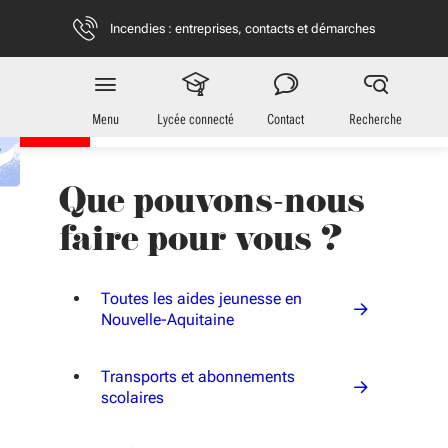
Aller au menu
Aller au contenu
Vous naviguez en mode anonymisé,
plus d'infos
Incendies : entreprises, contacts et démarches
Jeunes
en Nouvelle-Aquitaine
Menu
Lycée connecté
Contact
Recherche
Que pouvons-nous
faire pour vous ?
Toutes les aides jeunesse en
Nouvelle-Aquitaine
Transports et abonnements
scolaires