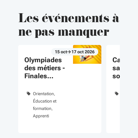
Les événements à
ne pas manquer
15
oct
17
oct
2026
Du 15 oct au 17 oct 2026
Du 04 juin au 
évènement
évènement
Olympiades
Carrièr
des métiers -
sanitair
Finales
sociales
régionales
bourse
régiona
Orientation
Éducatio
vos étu
Éducation et
formatio
formation
Enseign
Apprenti
supérieu
Sanitaire