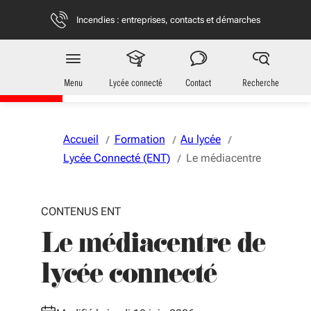
Aller au menu
Aller au contenu
Vous naviguez en mode anonymisé,
plus d'infos
Incendies : entreprises, contacts et démarches
Jeunes
en Nouvelle-Aquitaine
Menu
Lycée connecté
Contact
Recherche
Accueil
Formation
Au lycée
Lycée Connecté (ENT)
Le médiacentre
CONTENUS ENT
Le médiacentre de
lycée connecté