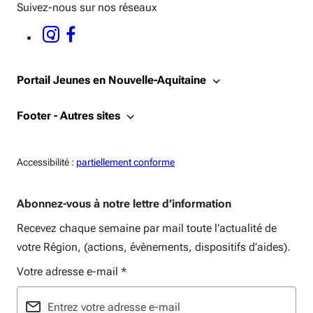
Suivez-nous sur nos réseaux
INSTAGRAM - OUVERTURE DANS UNE NOUVELLE FENÊTRE
FACEBOOK - OUVERTURE DANS UNE NOUVELLE FENÊTRE
Portail Jeunes en Nouvelle-Aquitaine
Footer - Autres sites
Accessiblité:
Accessibilité :
partiellement conforme
Abonnez-vous à notre lettre d’information
Recevez chaque semaine par mail toute l’actualité de
votre Région, (actions, évènements, dispositifs d’aides).
Votre adresse e-mail
*