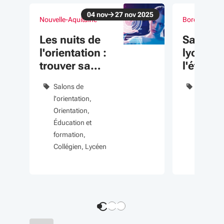
04
nov
27
nov
2025
Nouvelle-Aquitaine
Bordeaux (33
Du 04 nov au 27 nov 2025
Du 09 jan au 1
évènement
évènement
Les nuits de
Salon d
l'orientation :
lycéen e
trouver sa
l'étudian
voie sans
Bordea
Salons de
Salons d
stress
l'orientation
l'orienta
Orientation
Orientat
Éducation et
Éducatio
formation
formatio
Collégien
Lycéen
Apprenti
Étudiant