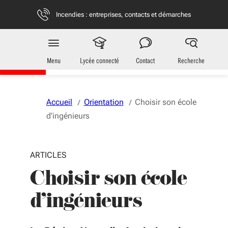
Aller au menu
Aller au contenu
Vous naviguez en mode anonymisé,
plus d'infos
Incendies : entreprises, contacts et démarches
Jeunes
en Nouvelle-Aquitaine
Menu
Lycée connecté
Contact
Recherche
Accueil
Orientation
Choisir son école
d'ingénieurs
ARTICLES
Choisir son école
d'ingénieurs