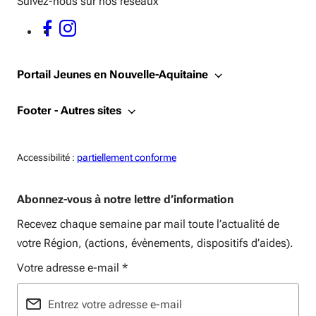
Suivez-nous sur nos réseaux
FACEBOOK - OUVERTURE DANS UNE NOUVELLE FENÊTRE
INSTAGRAM - OUVERTURE DANS UNE NOUVELLE FENÊTRE
Portail Jeunes en Nouvelle-Aquitaine
Footer - Autres sites
Accessiblité:
Accessibilité :
partiellement conforme
Abonnez-vous à notre lettre d’information
Recevez chaque semaine par mail toute l’actualité de
votre Région, (actions, évènements, dispositifs d’aides).
Votre adresse e-mail
*