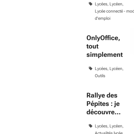
Lycées
Lycéen
?
Lycée connecté - mo
d'emploi
OnlyOffice,
tout
simplement
Lycées
Lycéen
Outils
Rallye des
Pépites : je
découvre
l'entreprise ave
Lycées
Lycéen
ma classe
Actualités lycée