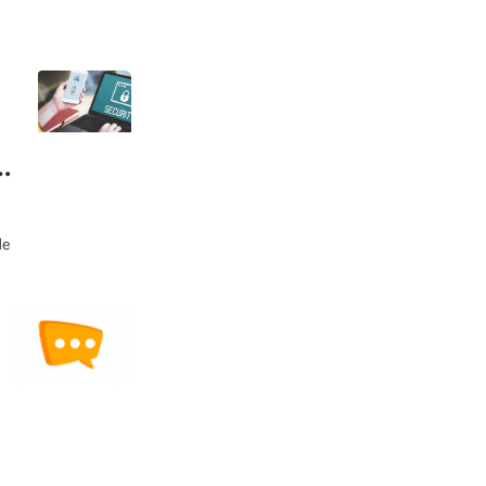
ur
de