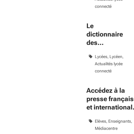
connecté
Le
dictionnaire
des
francophones
Lycées
Lycéen
Actualités lycée
connecté
Accédez à la
presse françai
et international
avec Lycée
Elèves
Enseignants
connecté
Médiacentre