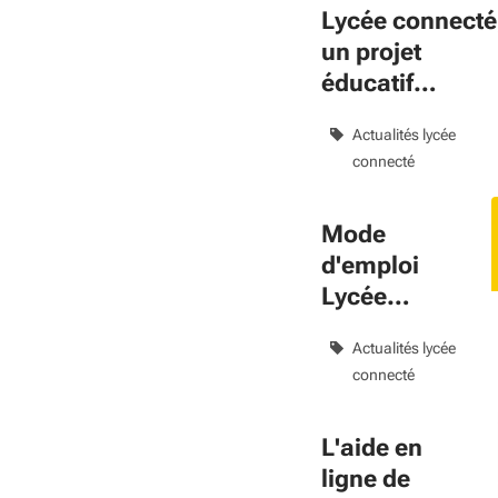
Lycée connecté
un projet
éducatif
soutenu par
Actualités lycée
l'Europe
connecté
Mode
d'emploi
Lycée
connecté
Actualités lycée
connecté
L'aide en
ligne de