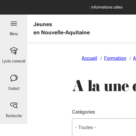
Aller au menu
Aller au contenu
Vous naviguez en mode anonymisé,
plus d'infos
es : informations utiles
Jeunes
en Nouvelle-Aquitaine
Menu
Accueil
Formation
A
Lycée connecté
A la une 
Contact
Catégories
Recherche
Liste de sélection. Utilisez le
sélectionné
- Toutes -