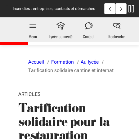
Aller au menu
Aller au contenu
Vous naviguez en mode anonymisé,
plus d'infos
Incendies en Giron
Incendies : entreprises, contacts et démarches
utiles
Jeunes
en Nouvelle-Aquitaine
Menu
Lycée connecté
Contact
Recherche
Accueil
Formation
Au lycée
Tarification solidaire cantine et internat
ARTICLES
Tarification
solidaire pour la
restauration