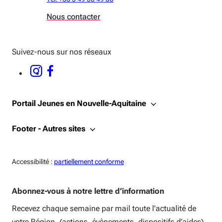
Nous contacter
Suivez-nous sur nos réseaux
INSTAGRAM - OUVERTURE DANS UNE NOUVELLE FENÊTRE
FACEBOOK - OUVERTURE DANS UNE NOUVELLE FENÊTRE
Portail Jeunes en Nouvelle-Aquitaine
Footer - Autres sites
Accessiblité:
Accessibilité :
partiellement conforme
Abonnez-vous à notre lettre d’information
Recevez chaque semaine par mail toute l’actualité de
votre Région, (actions, évènements, dispositifs d’aides).