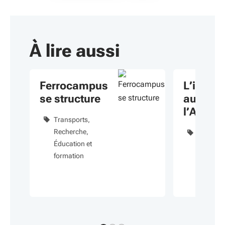
À lire aussi
Ferrocampus
L’innov
se structure
au cœur
l’Agro 
Transports
Campu
Recherche
Agricultu
Éducation et
Lycées
formation