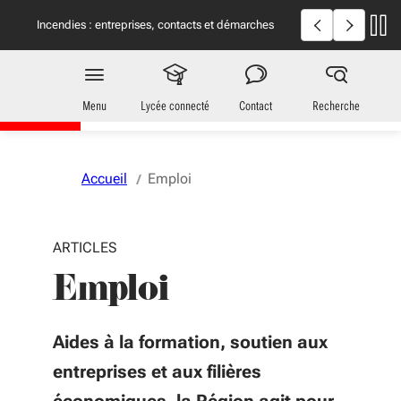
Aller au menu
Aller au contenu
Vous naviguez en mode anonymisé,
plus d'infos
Incendies en Giron
Incendies : entreprises, contacts et démarches
utiles
Jeunes
en Nouvelle-Aquitaine
Menu
Lycée connecté
Contact
Recherche
Accueil
Emploi
ARTICLES
Emploi
Aides à la formation, soutien aux
entreprises et aux filières