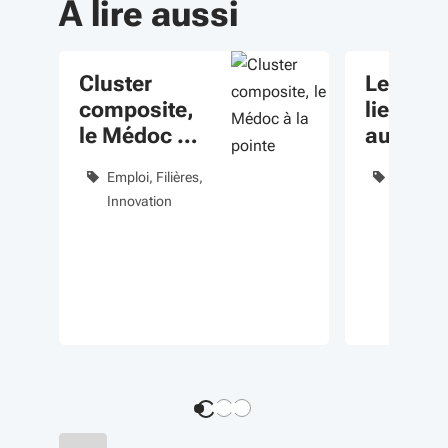
À lire aussi
Cluster
Les tier
composite,
lieux, u
le Médoc à
autre li
la pointe
d’écha
Emploi
Filières
Innovati
Innovation
Numériq