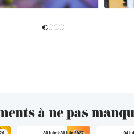
ments à ne pas manq
26
30
juin
30
juin
2027
04
ju