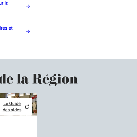
ur la
res et
 de la Région
Le Guide
des aides