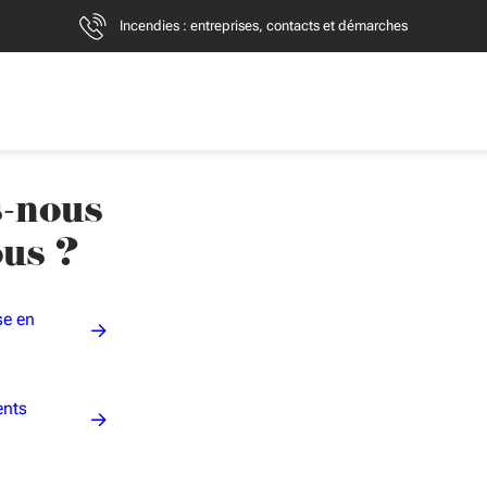
Incendies : entreprises, contacts et démarches
-nous
ous ?
se en
ents