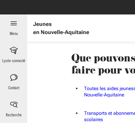
Aller au menu
Aller au contenu
Vous naviguez en mode anonymisé,
plus d'infos
Jeunes
en Nouvelle-Aquitaine
Menu
Que pouvons
Lycée connecté
faire pour v
Contact
Toutes les aides jeunes
Nouvelle-Aquitaine
Transports et abonnem
Recherche
scolaires