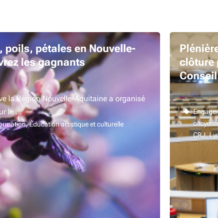
poils, pétales en Nouvelle-
Plénièr
vrez les gagnants
clôture 
Conseil
des jeu
ve la Région Nouvelle-Aquitaine a organisé
ur le …
Engagem
citoyenn
formation
Éducation artistique et culturelle
CRJ
Ly