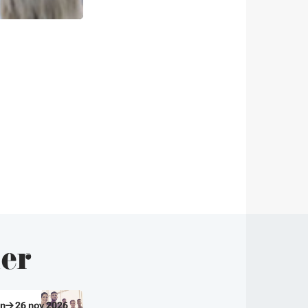
uer
in
26
nov
2026
03
Juil
04
Juil
2026