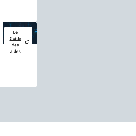
Le
Guide
des
aides