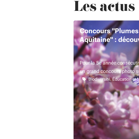
Les actus
Concours "Plumes, 
Aquitaine" : décou
Pour la 5e année consécuti
un grand concours photo s
Biodiversité
Éducation et 