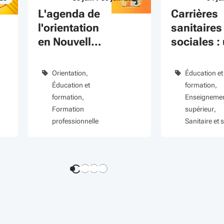
Du 30 juin au 30 juin 2027
Du 04 juin au 26 
évènement
évènement
L'agenda de
Carrières
l'orientation
sanitaires
en Nouvelle-
sociales :
Aquitaine
bourse
régionale
Orientation
Éducation et
pour vos
Éducation et
formation
études
formation
Enseigneme
Formation
supérieur
professionnelle
Sanitaire et 