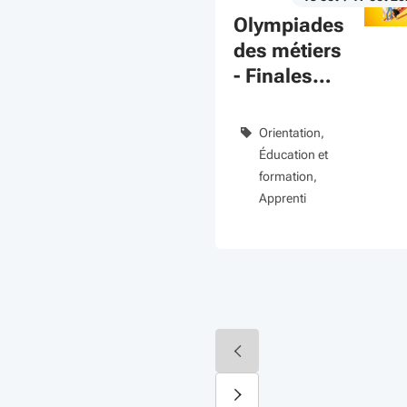
Du 15 oct au 17 oct 2026
évènement
Olympiades
des métiers
- Finales
régionales
Orientation
Éducation et
formation
Apprenti