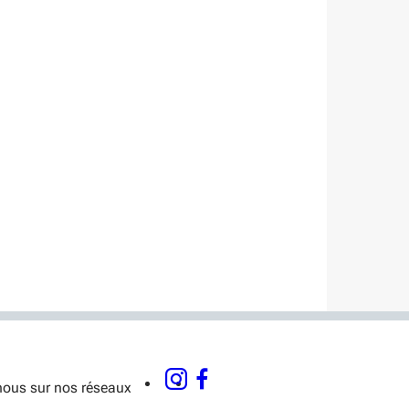
nous sur nos réseaux
INSTAGRAM - OUVERTURE DANS UNE NOUVELLE FENÊTRE
FACEBOOK - OUVERTURE DANS UNE NOUVELLE FE