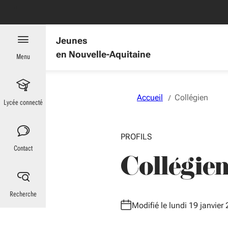
Aller au menu
Aller au contenu
Vous naviguez en mode anonymisé,
plus d'infos
Jeunes
en Nouvelle-Aquitaine
Menu
Accueil
Collégien
Lycée connecté
PROFILS
Contact
Collégie
Recherche
Modifié le lundi 19 janvier