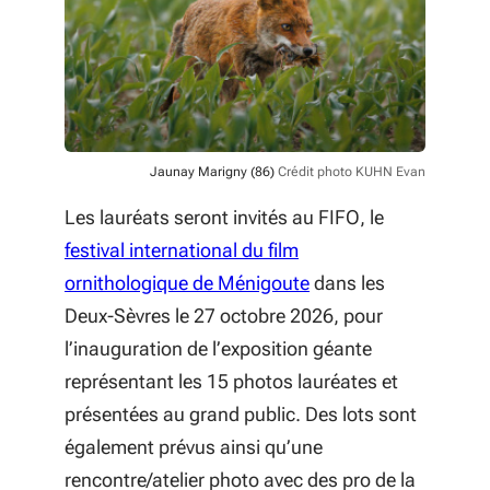
Jaunay Marigny (86)
Crédit photo KUHN Evan
Les lauréats seront invités au FIFO, le
festival international du film
(S'ouvre dans une nou
ornithologique de Ménigoute
dans les
Deux-Sèvres
le 27 octobre 2026
, pour
l’inauguration de l’exposition géante
représentant les 15 photos lauréates et
présentées au grand public. Des lots sont
également prévus ainsi
qu’une
rencontre/atelier photo avec des pro de la