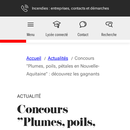
Aller au menu
Aller au contenu
Vous naviguez en mode anonymisé,
plus d'infos
Incendies : entreprises, contacts et démarches
Jeunes
en Nouvelle-Aquitaine
Menu
Lycée connecté
Contact
Recherche
Accueil
Actualités
Concours
"Plumes, poils, pétales en Nouvelle-
Aquitaine" : découvrez les gagnants
ACTUALITÉ
Concours
"Plumes, poils,