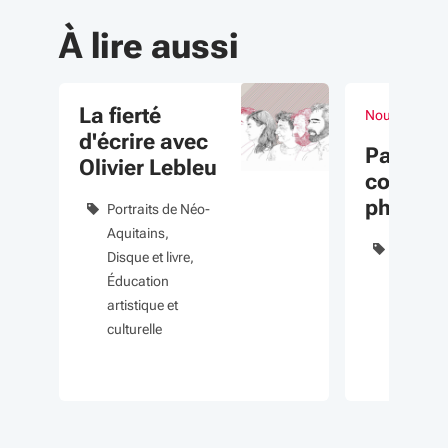
À lire aussi
La fierté
Nouvelle-Aqu
Du 13 avr au 0
évènement
d'écrire avec
Particip
Olivier Lebleu
concou
photo
Portraits de Néo-
"Plumes
Aquitains
Environ
Poils, P
Disque et livre
Biodivers
Éducation
Éducati
artistique et
artistique
culturelle
culturelle
Lycéen