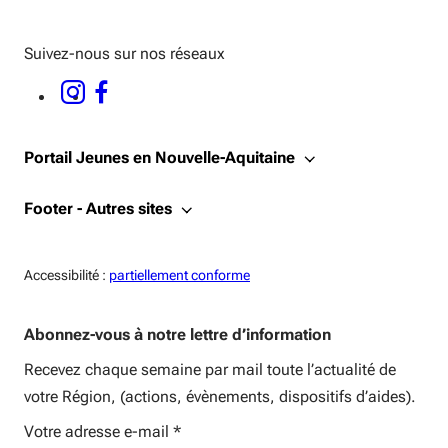
Suivez-nous sur nos réseaux
INSTAGRAM - OUVERTURE DANS UNE NOUVELLE FENÊTRE
FACEBOOK - OUVERTURE DANS UNE NOUVELLE FENÊTRE
Portail Jeunes en Nouvelle-Aquitaine
Footer - Autres sites
Accessiblité:
Accessibilité :
partiellement conforme
Abonnez-vous à notre lettre d’information
Recevez chaque semaine par mail toute l’actualité de
votre Région, (actions, évènements, dispositifs d’aides).
Votre adresse e-mail
*