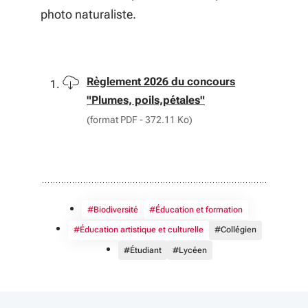
photo naturaliste.
Télécharger
Règlement 2026 du concours
"Plumes, poils,pétales"
(format PDF - 372.11 Ko)
#Biodiversité
#Éducation et formation
#Éducation artistique et culturelle
#Collégien
#Étudiant
#Lycéen