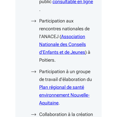
public
consultable en ligne
(S'ouvre dans une nouvelle fenêtre)
.
Participation aux
rencontres nationales de
l’ANACEJ (
Association
Nationale des Conseils
(S'ouvre dans u
d’Enfants et de Jeunes
) à
Poitiers.
Participation à un groupe
de travail d’élaboration du
Plan régional de santé
environnement Nouvelle-
(S'ouvre dans une nouvelle fe
Aquitaine
.
Collaboration à la création