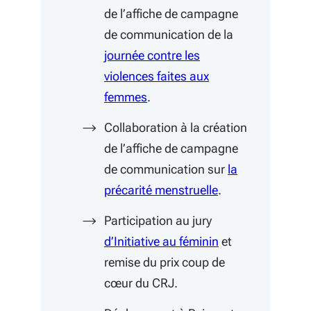
de l’affiche de campagne
de communication de la
journée contre les
violences faites aux
(S'ouvre dans une nouvelle fen
femmes
.
Collaboration à la création
de l’affiche de campagne
de communication sur
la
précarité menstruelle
.
Participation au jury
(S'ouvre dans une
d’Initiative au féminin
et
remise du prix coup de
cœur du CRJ.