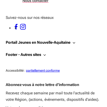
Nous contacter
Suivez-nous sur nos réseaux
FACEBOOK - OUVERTURE DANS UNE NOUVELLE FENÊTRE
INSTAGRAM - OUVERTURE DANS UNE NOUVELLE FENÊTRE
Portail Jeunes en Nouvelle-Aquitaine
Footer - Autres sites
Accessiblité:
Accessibilité :
partiellement conforme
Abonnez-vous à notre lettre d’information
Recevez chaque semaine par mail toute l’actualité de
votre Région, (actions, évènements, dispositifs d’aides).