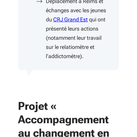
Déplacement à Reims et
échanges avec les jeunes
(S'ouvre dans une no
du
CRJ Grand Est
qui ont
présenté leurs actions
(notamment leur travail
sur le relatiomètre et
l’addictomètre).
Projet «
Accompagnement
au changement en