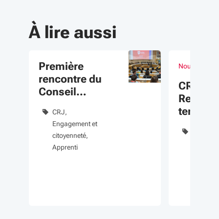
À lire aussi
Première
Nouvelle-Aqu
Du 15 Mar au 
évènement
rencontre du
CRJ -
Conseil
Rencont
régional des
territori
CRJ
jeunes de
Engagement et
Nouvelle-
CRJ
citoyenneté
Aquitaine
Engagem
Apprenti
citoyenn
Étudiant
Jeune act
Lycéen