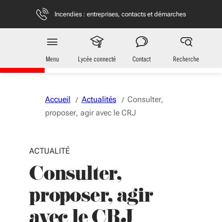
Aller au menu
Aller au contenu
Vous naviguez en mode anonymisé,
plus d'infos
Incendies : entreprises, contacts et démarches
Jeunes
en Nouvelle-Aquitaine
Menu
Lycée connecté
Contact
Recherche
Accueil
Actualités
Consulter,
proposer, agir avec le CRJ
ACTUALITÉ
Consulter,
proposer, agir
avec le CRJ