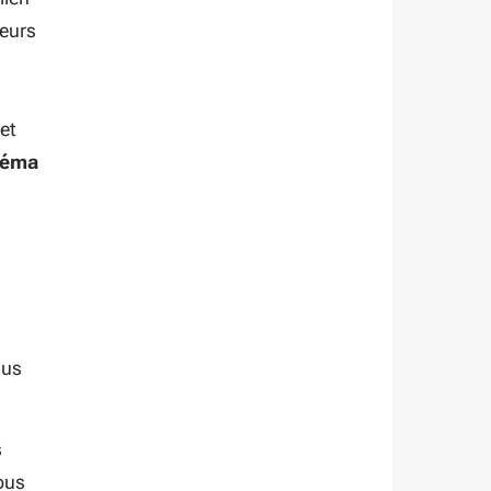
leurs
et
néma
lus
s
vous