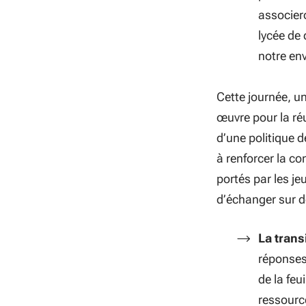
associero
lycée de 
notre en
Cette journée, un
œuvre pour la ré
d’une politique d
à renforcer la co
portés par les je
d’échanger sur 
La trans
réponses
de la feu
ressourc