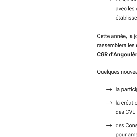
avec les 
établiss
Cette année, la 
rassemblera les 
CGR d'Angoulê
Quelques nouvea
la partic
la créati
des CVL 
des Cons
pour amél