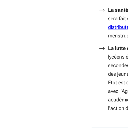
La santé
sera fait
distribu
menstrue
La lutte
lycéens 
seconde
des jeun
Etat est 
avec l’A
académiqu
l’action 