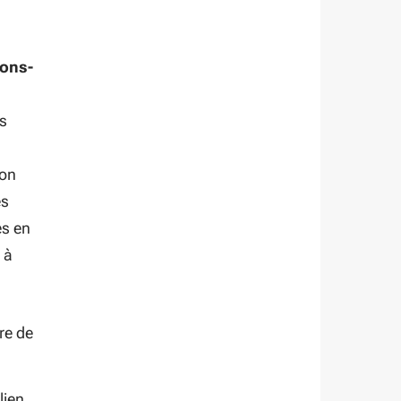
lons-
es
ion
es
es en
 à
re de
lien