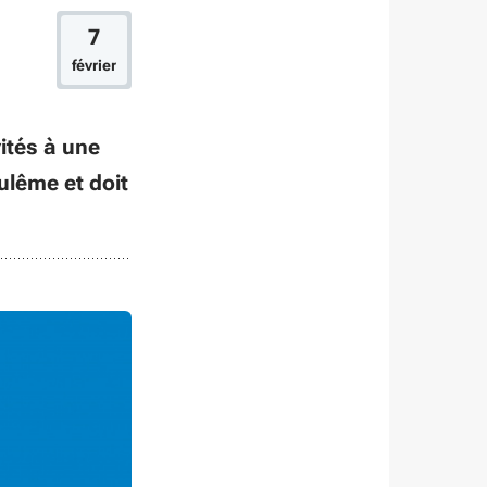
7
février
vités à une
ulême et doit