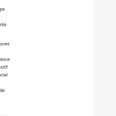
ape
rité
eunes
sence
itif
riat
 de