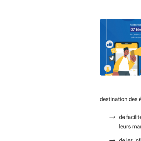
destination des é
de facili
leurs ma
de les in