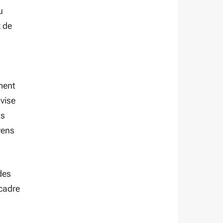
u
x de
ment
 vise
ts
yens
des
 cadre