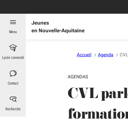
Aller au menu
Aller au contenu
Vous naviguez en mode anonymisé,
plus d'infos
es : informations utiles
Jeunes
en Nouvelle-Aquitaine
Menu
Accueil
Agenda
CVL 
Lycée connecté
AGENDAS
Contact
CVL parlo
formation
Recherche