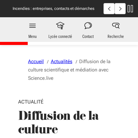
Aller au menu
Aller au contenu
Vous naviguez en mode anonymisé,
plus d'infos
Incendies en Giron
Incendies : entreprises, contacts et démarches
utiles
Jeunes
en Nouvelle-Aquitaine
Menu
Lycée connecté
Contact
Recherche
Accueil
Actualités
Diffusion de la
culture scientifique et médiation avec
Science.live
ACTUALITÉ
Diffusion de la
culture