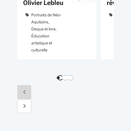
Olivier Lebleu
révélate
talents
Portraits de Néo-
Nouveau 
Aquitains
Éducatio
Disque et livre
formatio
Éducation
Manifest
artistique et
culturell
culturelle