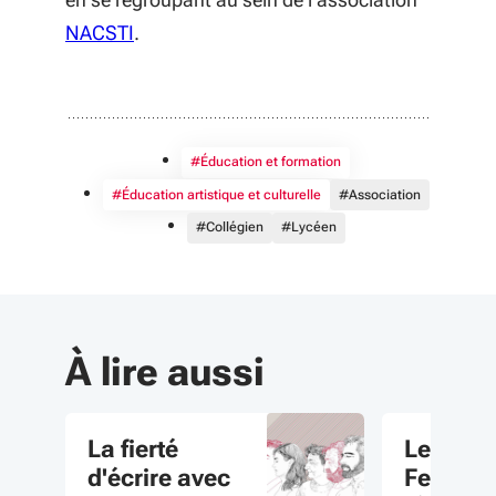
(S'ouvre dans une nouvelle fenêtre)
NACSTI
.
#Éducation et formation
#Éducation artistique et culturelle
#Association
#Collégien
#Lycéen
À lire aussi
La fierté
Le Nou
d'écrire avec
Festival