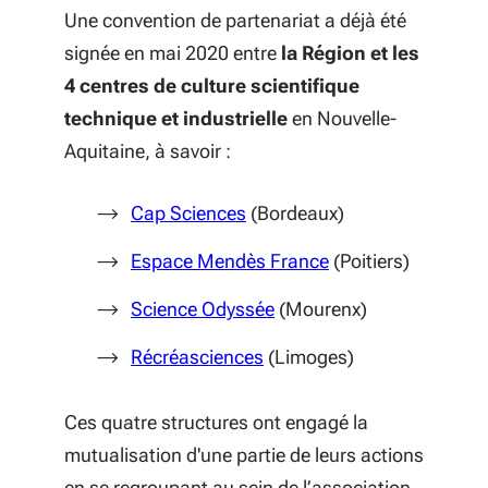
Une convention de partenariat a déjà été
signée en mai 2020 entre
la Région et les
4 centres de culture scientifique
technique et industrielle
en Nouvelle-
Aquitaine, à savoir :
(S'ouvre dans une nouvelle f
Cap Sciences
(Bordeaux)
(S'ouvre dans une 
Espace Mendès France
(Poitiers)
(S'ouvre dans une nouvell
Science Odyssée
(Mourenx)
(S'ouvre dans une nouvelle
Récréasciences
(Limoges)
Ces quatre structures ont engagé la
mutualisation d'une partie de leurs actions
en se regroupant au sein de l’association