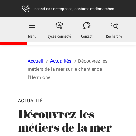
Aller au menu
Aller au contenu
Vous naviguez en mode anonymisé,
plus d'infos
Incendies : entreprises, contacts et démarches
Jeunes
en Nouvelle-Aquitaine
Menu
Lycée connecté
Contact
Recherche
Accueil
Actualités
Découvrez les
métiers de la mer sur le chantier de
l'Hermione
ACTUALITÉ
Découvrez les
métiers de la mer