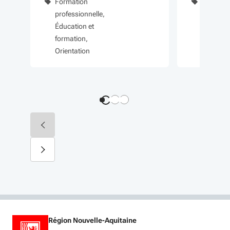
Formation
Formati
Aquitaine
maritimes spécifiques peuvent
professionnelle
professi
Éducation et
Éducatio
être requis.
formation
formatio
Orientation
Orientat
Région Nouvelle-Aquitaine