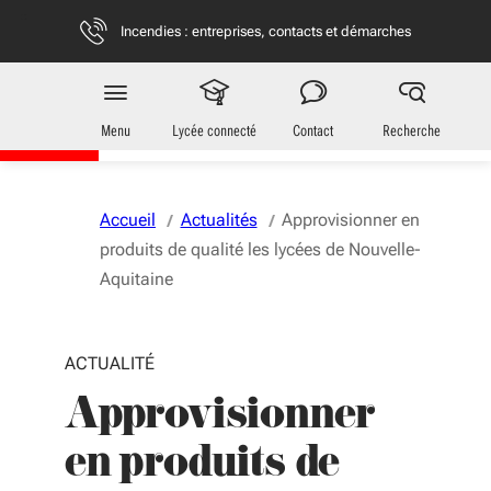
Aller au menu
Aller au contenu
Vous naviguez en mode anonymisé,
plus d'infos
Incendies : entreprises, contacts et démarches
Jeunes
en Nouvelle-Aquitaine
Menu
Lycée connecté
Contact
Recherche
Accueil
Actualités
Approvisionner en
produits de qualité les lycées de Nouvelle-
Aquitaine
ACTUALITÉ
Approvisionner
en produits de