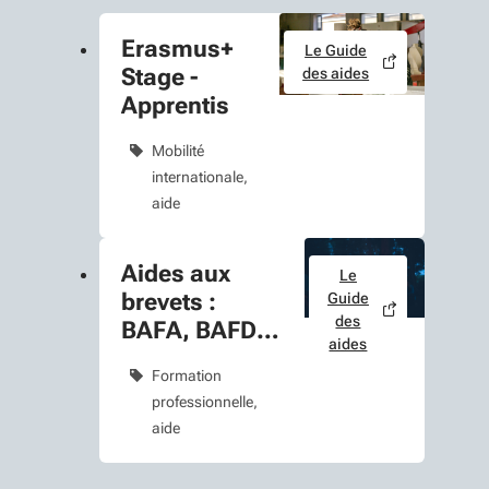
Erasmus+
Le Guide
Stage -
des aides
Apprentis
Mobilité
internationale
aide
Aides aux
Le
brevets :
Guide
des
BAFA, BAFD,
aides
BNSSA
Formation
professionnelle
aide