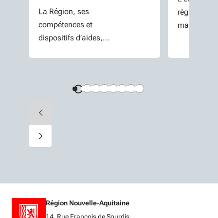
La Région, ses
régionales,
compétences et
manifestati
dispositifs d’aides,
d'intérêts e
ses actualités et
projets.
événements.
Région Nouvelle-Aquitaine
14, Rue François de Sourdis