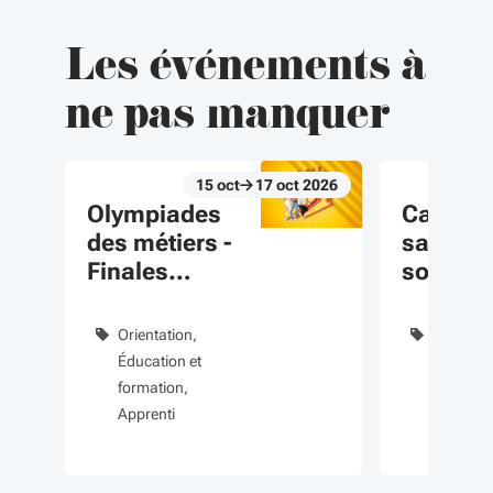
Les événements à
ne pas manquer
15
oct
17
oct
2026
Du 15 oct au 17 oct 2026
Du 04 juin au 
évènement
évènement
Olympiades
Carrièr
des métiers -
sanitair
Finales
sociales
régionales
bourse
régiona
Orientation
Éducatio
vos étu
Éducation et
formatio
formation
Enseign
Apprenti
supérieu
Sanitaire