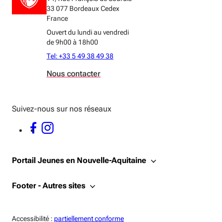
33 077 Bordeaux Cedex
France
Ouvert du lundi au vendredi
de 9h00 à 18h00
Tel: +33 5 49 38 49 38
Nous contacter
Suivez-nous sur nos réseaux
FACEBOOK - OUVERTURE DANS UNE NOUVELLE FENÊTRE
INSTAGRAM - OUVERTURE DANS UNE NOUVELLE FENÊTRE
Portail Jeunes en Nouvelle-Aquitaine
Footer - Autres sites
Accessiblité:
Accessibilité :
partiellement conforme