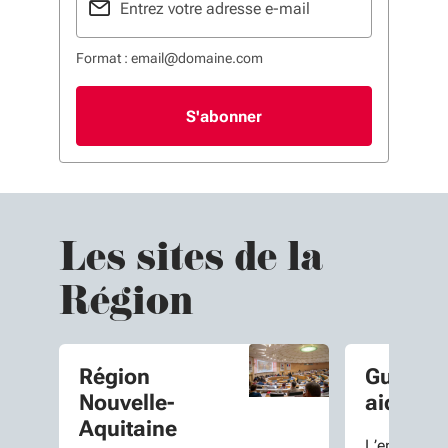
Format : email@domaine.com
Les sites de la
Région
Région
Guide d
Nouvelle-
aides
Aquitaine
L’ensemble