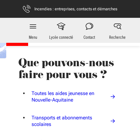
Aller au menu
Aller au contenu
Vous naviguez en mode anonymisé,
plus d'infos
Incendies : entreprises, contacts et démarches
Jeunes
en Nouvelle-Aquitaine
Menu
Lycée connecté
Contact
Recherche
Que pouvons-nous
faire pour vous ?
Toutes les aides jeunesse en
Nouvelle-Aquitaine
Transports et abonnements
scolaires