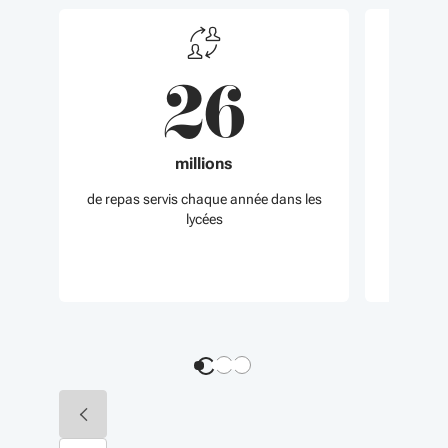
26
4
millions
de repas servis chaque année dans les
lycées
au per
Diapositive précédente